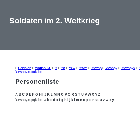
Soldaten im 2. Weltkrieg
>
Soldaten
>
Waffen-SS
>
Y
>
Yx
>
Yxw
>
Yxwh
>
Yxwhp
>
Yxwhpy
>
Yxwhpyx
>
Yxwhpyxupqkdpb
Personenliste
A
B
C
D
E
F
G
H
I
J
K
L
M
N
O
P
Q
R
S
T
U
V
W
X
Y
Z
Yxwhpyxupqkdpb:
a
b
c
d
e
f
g
h
i
j
k
l
m
n
o
p
q
r
s
t
u
v
w
x
y