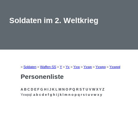
Soldaten im 2. Weltkrieg
>
Soldaten
>
Waffen-SS
>
Y
>
Yx
>
Yxw
>
Yxwp
>
Yxwpq
>
Yxwpql
Personenliste
A
B
C
D
E
F
G
H
I
J
K
L
M
N
O
P
Q
R
S
T
U
V
W
X
Y
Z
Yxwpql:
a
b
c
d
e
f
g
h
i
j
k
l
m
n
o
p
q
r
s
t
u
v
w
x
y