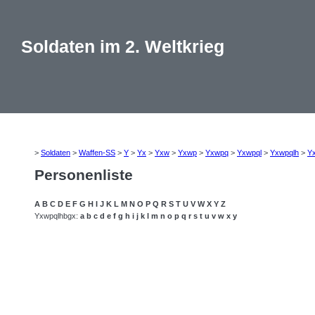
Soldaten im 2. Weltkrieg
>
Soldaten
>
Waffen-SS
>
Y
>
Yx
>
Yxw
>
Yxwp
>
Yxwpq
>
Yxwpql
>
Yxwpqlh
>
Y
Personenliste
A
B
C
D
E
F
G
H
I
J
K
L
M
N
O
P
Q
R
S
T
U
V
W
X
Y
Z
Yxwpqlhbgx:
a
b
c
d
e
f
g
h
i
j
k
l
m
n
o
p
q
r
s
t
u
v
w
x
y