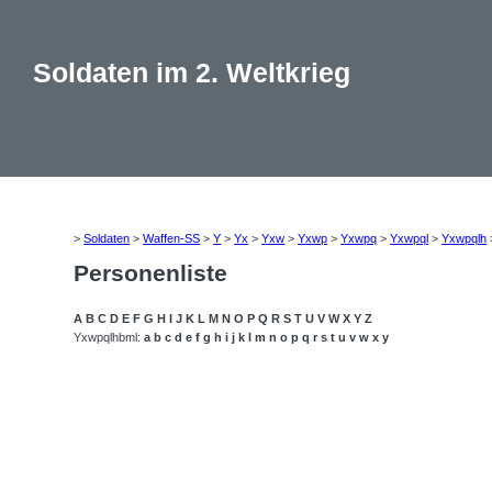
Soldaten im 2. Weltkrieg
>
Soldaten
>
Waffen-SS
>
Y
>
Yx
>
Yxw
>
Yxwp
>
Yxwpq
>
Yxwpql
>
Yxwpqlh
Personenliste
A
B
C
D
E
F
G
H
I
J
K
L
M
N
O
P
Q
R
S
T
U
V
W
X
Y
Z
Yxwpqlhbml:
a
b
c
d
e
f
g
h
i
j
k
l
m
n
o
p
q
r
s
t
u
v
w
x
y