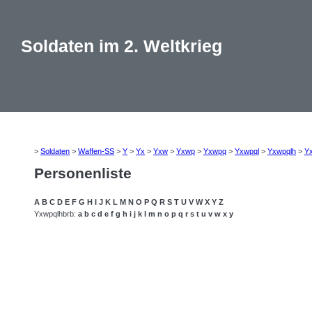
Soldaten im 2. Weltkrieg
>
Soldaten
>
Waffen-SS
>
Y
>
Yx
>
Yxw
>
Yxwp
>
Yxwpq
>
Yxwpql
>
Yxwpqlh
>
Y
Personenliste
A
B
C
D
E
F
G
H
I
J
K
L
M
N
O
P
Q
R
S
T
U
V
W
X
Y
Z
Yxwpqlhbrb:
a
b
c
d
e
f
g
h
i
j
k
l
m
n
o
p
q
r
s
t
u
v
w
x
y