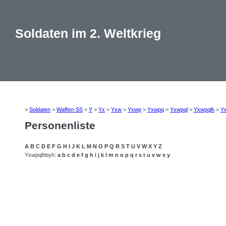
Soldaten im 2. Weltkrieg
>
Soldaten
>
Waffen-SS
>
Y
>
Yx
>
Yxw
>
Yxwp
>
Yxwpq
>
Yxwpql
>
Yxwpqlh
>
Y
Personenliste
A
B
C
D
E
F
G
H
I
J
K
L
M
N
O
P
Q
R
S
T
U
V
W
X
Y
Z
Yxwpqlhbyh:
a
b
c
d
e
f
g
h
i
j
k
l
m
n
o
p
q
r
s
t
u
v
w
x
y