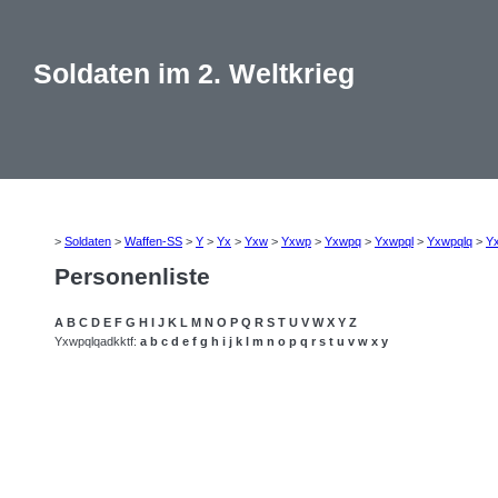
Soldaten im 2. Weltkrieg
>
Soldaten
>
Waffen-SS
>
Y
>
Yx
>
Yxw
>
Yxwp
>
Yxwpq
>
Yxwpql
>
Yxwpqlq
>
Y
Personenliste
A
B
C
D
E
F
G
H
I
J
K
L
M
N
O
P
Q
R
S
T
U
V
W
X
Y
Z
Yxwpqlqadkktf:
a
b
c
d
e
f
g
h
i
j
k
l
m
n
o
p
q
r
s
t
u
v
w
x
y