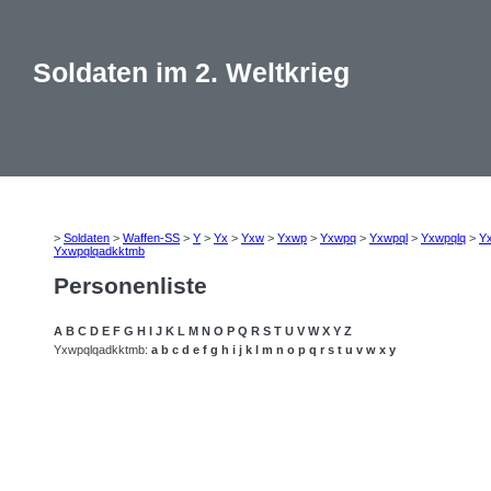
Soldaten im 2. Weltkrieg
>
Soldaten
>
Waffen-SS
>
Y
>
Yx
>
Yxw
>
Yxwp
>
Yxwpq
>
Yxwpql
>
Yxwpqlq
>
Y
Yxwpqlqadkktmb
Personenliste
A
B
C
D
E
F
G
H
I
J
K
L
M
N
O
P
Q
R
S
T
U
V
W
X
Y
Z
Yxwpqlqadkktmb:
a
b
c
d
e
f
g
h
i
j
k
l
m
n
o
p
q
r
s
t
u
v
w
x
y