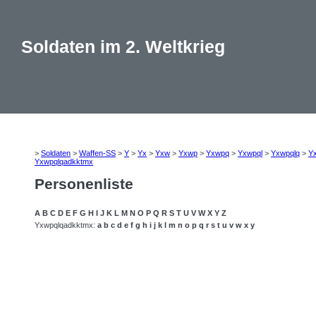
Soldaten im 2. Weltkrieg
>
Soldaten
>
Waffen-SS
>
Y
>
Yx
>
Yxw
>
Yxwp
>
Yxwpq
>
Yxwpql
>
Yxwpqlq
>
Y
Yxwpqlqadkktmx
Personenliste
A
B
C
D
E
F
G
H
I
J
K
L
M
N
O
P
Q
R
S
T
U
V
W
X
Y
Z
Yxwpqlqadkktmx:
a
b
c
d
e
f
g
h
i
j
k
l
m
n
o
p
q
r
s
t
u
v
w
x
y