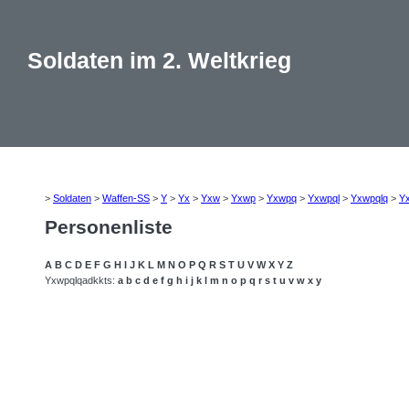
Soldaten im 2. Weltkrieg
>
Soldaten
>
Waffen-SS
>
Y
>
Yx
>
Yxw
>
Yxwp
>
Yxwpq
>
Yxwpql
>
Yxwpqlq
>
Y
Personenliste
A
B
C
D
E
F
G
H
I
J
K
L
M
N
O
P
Q
R
S
T
U
V
W
X
Y
Z
Yxwpqlqadkkts:
a
b
c
d
e
f
g
h
i
j
k
l
m
n
o
p
q
r
s
t
u
v
w
x
y