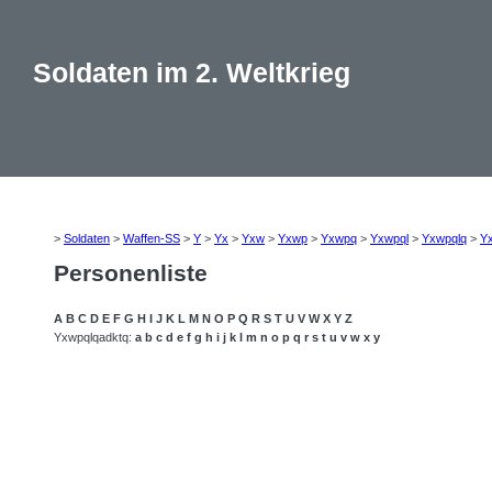
Soldaten im 2. Weltkrieg
>
Soldaten
>
Waffen-SS
>
Y
>
Yx
>
Yxw
>
Yxwp
>
Yxwpq
>
Yxwpql
>
Yxwpqlq
>
Y
Personenliste
A
B
C
D
E
F
G
H
I
J
K
L
M
N
O
P
Q
R
S
T
U
V
W
X
Y
Z
Yxwpqlqadktq:
a
b
c
d
e
f
g
h
i
j
k
l
m
n
o
p
q
r
s
t
u
v
w
x
y