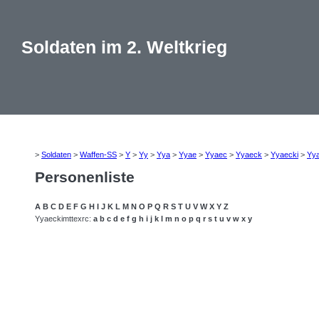
Soldaten im 2. Weltkrieg
>
Soldaten
>
Waffen-SS
>
Y
>
Yy
>
Yya
>
Yyae
>
Yyaec
>
Yyaeck
>
Yyaecki
>
Yy
Personenliste
A
B
C
D
E
F
G
H
I
J
K
L
M
N
O
P
Q
R
S
T
U
V
W
X
Y
Z
Yyaeckimttexrc:
a
b
c
d
e
f
g
h
i
j
k
l
m
n
o
p
q
r
s
t
u
v
w
x
y