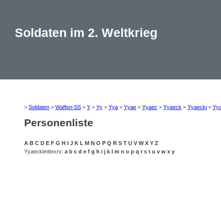
Soldaten im 2. Weltkrieg
>
Soldaten
>
Waffen-SS
>
Y
>
Yy
>
Yya
>
Yyae
>
Yyaec
>
Yyaeck
>
Yyaecki
>
Yy
Personenliste
A
B
C
D
E
F
G
H
I
J
K
L
M
N
O
P
Q
R
S
T
U
V
W
X
Y
Z
Yyaeckimttexrv:
a
b
c
d
e
f
g
h
i
j
k
l
m
n
o
p
q
r
s
t
u
v
w
x
y