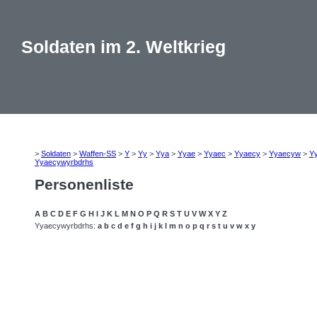
Soldaten im 2. Weltkrieg
>
Soldaten
>
Waffen-SS
>
Y
>
Yy
>
Yya
>
Yyae
>
Yyaec
>
Yyaecy
>
Yyaecyw
>
Y
Yyaecywyrbdrhs
Personenliste
A
B
C
D
E
F
G
H
I
J
K
L
M
N
O
P
Q
R
S
T
U
V
W
X
Y
Z
Yyaecywyrbdrhs:
a
b
c
d
e
f
g
h
i
j
k
l
m
n
o
p
q
r
s
t
u
v
w
x
y