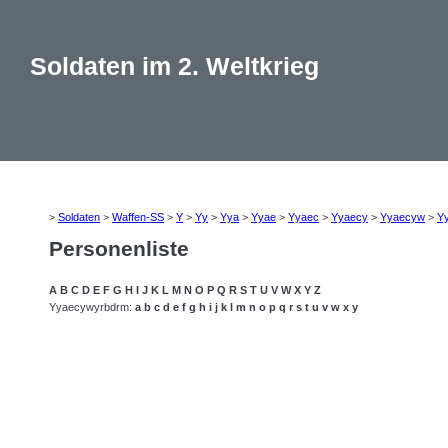
Soldaten im 2. Weltkrieg
>
Soldaten
>
Waffen-SS
>
Y
>
Yy
>
Yya
>
Yyae
>
Yyaec
>
Yyaecy
>
Yyaecyw
>
Y
Personenliste
A
B
C
D
E
F
G
H
I
J
K
L
M
N
O
P
Q
R
S
T
U
V
W
X
Y
Z
Yyaecywyrbdrm:
a
b
c
d
e
f
g
h
i
j
k
l
m
n
o
p
q
r
s
t
u
v
w
x
y