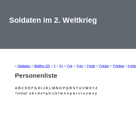
Soldaten im 2. Weltkrieg
>
Soldaten
>
Waffen-SS
>
Y
>
Yy
>
Yyk
>
Yykt
>
Yyktb
>
Yyktbq
>
Yyktbqt
>
Yyktb
Personenliste
A
B
C
D
E
F
G
H
I
J
K
L
M
N
O
P
Q
R
S
T
U
V
W
X
Y
Z
Yyktbqtr:
a
b
c
d
e
f
g
h
i
j
k
l
m
n
o
p
q
r
s
t
u
v
w
x
y