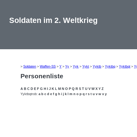
Soldaten im 2. Weltkrieg
>
Soldaten
>
Waffen-SS
>
Y
>
Yy
>
Yyk
>
Yykt
>
Yyktb
>
Yyktbq
>
Yyktbqt
>
Y
Personenliste
A
B
C
D
E
F
G
H
I
J
K
L
M
N
O
P
Q
R
S
T
U
V
W
X
Y
Z
Yyktbqtrob:
a
b
c
d
e
f
g
h
i
j
k
l
m
n
o
p
q
r
s
t
u
v
w
x
y