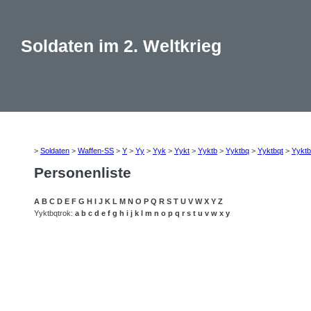
Soldaten im 2. Weltkrieg
>
Soldaten
>
Waffen-SS
>
Y
>
Yy
>
Yyk
>
Yykt
>
Yyktb
>
Yyktbq
>
Yyktbqt
>
Yyktb
Personenliste
A
B
C
D
E
F
G
H
I
J
K
L
M
N
O
P
Q
R
S
T
U
V
W
X
Y
Z
Yyktbqtrok:
a
b
c
d
e
f
g
h
i
j
k
l
m
n
o
p
q
r
s
t
u
v
w
x
y