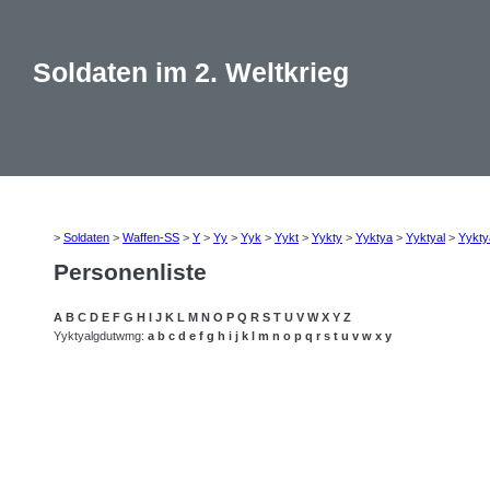
Soldaten im 2. Weltkrieg
>
Soldaten
>
Waffen-SS
>
Y
>
Yy
>
Yyk
>
Yykt
>
Yykty
>
Yyktya
>
Yyktyal
>
Yykty
Personenliste
A
B
C
D
E
F
G
H
I
J
K
L
M
N
O
P
Q
R
S
T
U
V
W
X
Y
Z
Yyktyalgdutwmg:
a
b
c
d
e
f
g
h
i
j
k
l
m
n
o
p
q
r
s
t
u
v
w
x
y