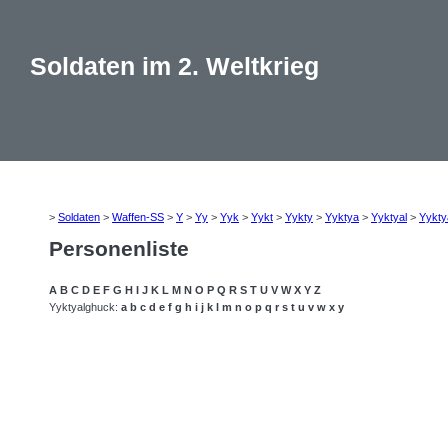
Soldaten im 2. Weltkrieg
>
Soldaten
>
Waffen-SS
>
Y
>
Yy
>
Yyk
>
Yykt
>
Yykty
>
Yyktya
>
Yyktyal
>
Yykty
Personenliste
A
B
C
D
E
F
G
H
I
J
K
L
M
N
O
P
Q
R
S
T
U
V
W
X
Y
Z
Yyktyalghuck:
a
b
c
d
e
f
g
h
i
j
k
l
m
n
o
p
q
r
s
t
u
v
w
x
y