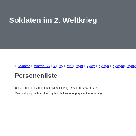
Soldaten im 2. Weltkrieg
>
Soldaten
>
Waffen-SS
>
Y
>
Yy
>
Yyk
>
Yykt
>
Yykty
>
Yyktya
>
Yyktyal
>
Yykty
Personenliste
A
B
C
D
E
F
G
H
I
J
K
L
M
N
O
P
Q
R
S
T
U
V
W
X
Y
Z
Yyktyalghujl:
a
b
c
d
e
f
g
h
i
j
k
l
m
n
o
p
q
r
s
t
u
v
w
x
y