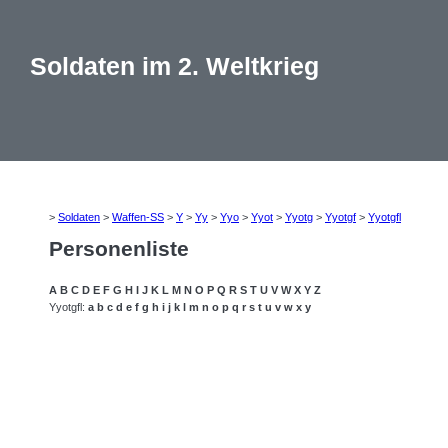
Soldaten im 2. Weltkrieg
>
Soldaten
>
Waffen-SS
>
Y
>
Yy
>
Yyo
>
Yyot
>
Yyotg
>
Yyotgf
>
Yyotgfl
Personenliste
A
B
C
D
E
F
G
H
I
J
K
L
M
N
O
P
Q
R
S
T
U
V
W
X
Y
Z
Yyotgfl:
a
b
c
d
e
f
g
h
i
j
k
l
m
n
o
p
q
r
s
t
u
v
w
x
y