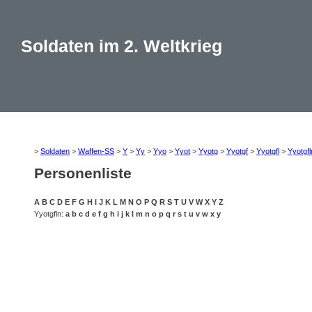
Soldaten im 2. Weltkrieg
>
Soldaten
>
Waffen-SS
>
Y
>
Yy
>
Yyo
>
Yyot
>
Yyotg
>
Yyotgf
>
Yyotgfl
>
Yyotgfl
Personenliste
A
B
C
D
E
F
G
H
I
J
K
L
M
N
O
P
Q
R
S
T
U
V
W
X
Y
Z
Yyotgfln:
a
b
c
d
e
f
g
h
i
j
k
l
m
n
o
p
q
r
s
t
u
v
w
x
y