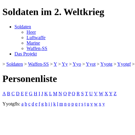
Soldaten im 2. Weltkrieg
Soldaten
Heer
Luftwaffe
Marine
Waffen-SS
Das Projekt
>
Soldaten
>
Waffen-SS
>
Y
>
Yy
>
Yyo
>
Yyot
>
Yyotg
>
Yyotgf
Personenliste
A
B
C
D
E
F
G
H
I
J
K
L
M
N
O
P
Q
R
S
T
U
V
W
X
Y
Z
Yyotgfls:
a
b
c
d
e
f
g
h
i
j
k
l
m
n
o
p
q
r
s
t
u
v
w
x
y