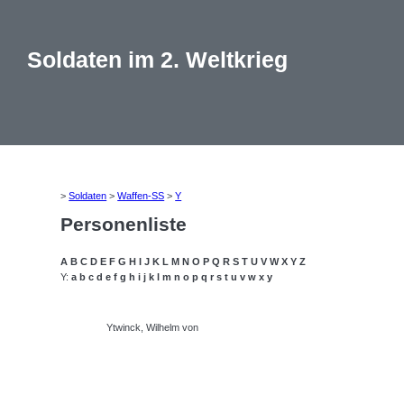
Soldaten im 2. Weltkrieg
>
Soldaten
>
Waffen-SS
>
Y
Personenliste
A
B
C
D
E
F
G
H
I
J
K
L
M
N
O
P
Q
R
S
T
U
V
W
X
Y
Z
Y:
a
b
c
d
e
f
g
h
i
j
k
l
m
n
o
p
q
r
s
t
u
v
w
x
y
Ytwinck, Wilhelm von