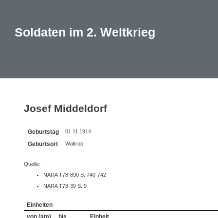
Soldaten im 2. Weltkrieg
Josef Middeldorf
Geburtstag
01.11.1914
Geburtsort
Waltrop
Quelle:
NARA T78-890 S. 740-742
NARA T78-39 S. 9
Einheiten
von (am)
bis
Einheit