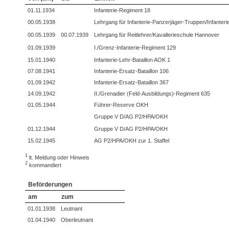
01.11.1934
Infanterie-Regiment 18
00.05.1938
Lehrgang für Infanterie-Panzerjäger-Truppen/Infanteri
00.05.1939
00.07.1939
Lehrgang für Reitlehrer/Kavallerieschule Hannover
01.09.1939
I./Grenz-Infanterie-Regiment 129
15.01.1940
Infanterie-Lehr-Bataillon AOK 1
07.08.1941
Infanterie-Ersatz-Bataillon 106
01.09.1942
Infanterie-Ersatz-Bataillon 367
14.09.1942
II./Grenadier (Feld-Ausbildungs)-Regiment 635
01.05.1944
Führer-Reserve OKH
Gruppe V D/AG P2/HPA/OKH
01.12.1944
Gruppe V D/AG P2/HPA/OKH
15.02.1945
AG P2/HPA/OKH zur 1. Staffel
1
lt. Meldung oder Hinweis
2
kommandiert
Beförderungen
am
zum
01.01.1938
Leutnant
01.04.1940
Oberleutnant