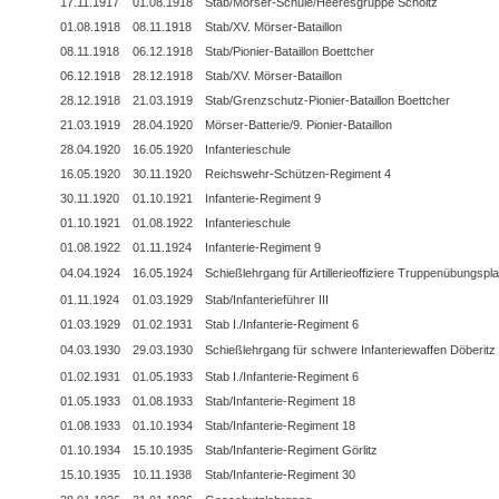
17.11.1917
01.08.1918
Stab/Mörser-Schule/Heeresgruppe Scholtz
01.08.1918
08.11.1918
Stab/XV. Mörser-Bataillon
08.11.1918
06.12.1918
Stab/Pionier-Bataillon Boettcher
06.12.1918
28.12.1918
Stab/XV. Mörser-Bataillon
28.12.1918
21.03.1919
Stab/Grenzschutz-Pionier-Bataillon Boettcher
21.03.1919
28.04.1920
Mörser-Batterie/9. Pionier-Bataillon
28.04.1920
16.05.1920
Infanterieschule
16.05.1920
30.11.1920
Reichswehr-Schützen-Regiment 4
30.11.1920
01.10.1921
Infanterie-Regiment 9
01.10.1921
01.08.1922
Infanterieschule
01.08.1922
01.11.1924
Infanterie-Regiment 9
04.04.1924
16.05.1924
Schießlehrgang für Artillerieoffiziere Truppenübungspl
01.11.1924
01.03.1929
Stab/Infanterieführer III
01.03.1929
01.02.1931
Stab I./Infanterie-Regiment 6
04.03.1930
29.03.1930
Schießlehrgang für schwere Infanteriewaffen Döberitz
01.02.1931
01.05.1933
Stab I./Infanterie-Regiment 6
01.05.1933
01.08.1933
Stab/Infanterie-Regiment 18
01.08.1933
01.10.1934
Stab/Infanterie-Regiment 18
01.10.1934
15.10.1935
Stab/Infanterie-Regiment Görlitz
15.10.1935
10.11.1938
Stab/Infanterie-Regiment 30