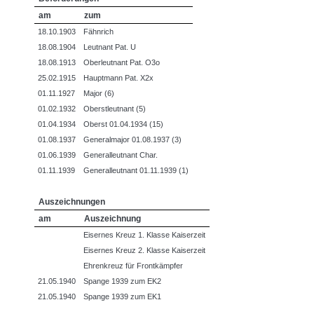
am
zum
18.10.1903
Fähnrich
18.08.1904
Leutnant Pat. U
18.08.1913
Oberleutnant Pat. O3o
25.02.1915
Hauptmann Pat. X2x
01.11.1927
Major (6)
01.02.1932
Oberstleutnant (5)
01.04.1934
Oberst 01.04.1934 (15)
01.08.1937
Generalmajor 01.08.1937 (3)
01.06.1939
Generalleutnant Char.
01.11.1939
Generalleutnant 01.11.1939 (1)
Auszeichnungen
am
Auszeichnung
Eisernes Kreuz 1. Klasse Kaiserzeit
Eisernes Kreuz 2. Klasse Kaiserzeit
Ehrenkreuz für Frontkämpfer
21.05.1940
Spange 1939 zum EK2
21.05.1940
Spange 1939 zum EK1