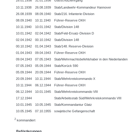
28.01.1936
31.01.1936
Gasschutzlehrgang
10.11.1938
26.08.1939
Stab/Landwehr-Kommandeur Hannover
26.08.1939
08.09.1940
Stab/216. Infanterie-Division
08.09.1940
10.11.1940
Führer-Reserve OKH
10.11.1940
10.01.1942
Stab/Division 148
10.01.1942
02.04.1942
Stab/Feld-Ersatz-Division D
02.04.1942
00.10.1942
Stab/Division 148
00.10.1942
01.04.1943
Stab/148. Reserve-Division
01.04.1943
09.04.1943
Führer-Reserve OKH
09.04.1943
07.05.1943
Stab/Wehrmachtsbefehlshaber in den Niederlanden
07.05.1943
05.09.1944
Stab/Korück 590
05.09.1944
20.09.1944
Führer-Reserve OKH
20.09.1944
10.11.1944
Stab/Wehrkreiskommando X
10.11.1944
06.12.1944
Führer-Reserve OKH
06.12.1944
10.01.1945
Stab/Wehrkreiskommando VIII
17.12.1944
Stab/Arbeitsstab Süd/Wehrkreiskommando VIII
10.01.1945
10.05.1945
Stab/Kommandantur Glatz
10.05.1945
07.10.1955
sowjetische Gefangenschaft
2
kommandiert
Beförderungen