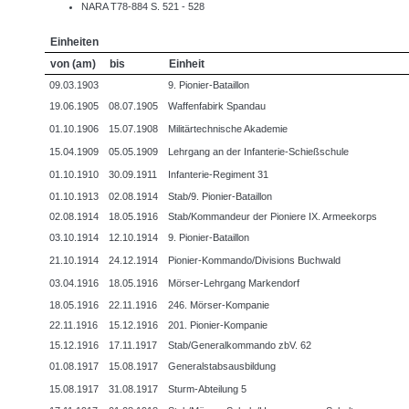
NARA T78-884 S. 521 - 528
Einheiten
von (am)
bis
Einheit
09.03.1903
9. Pionier-Bataillon
19.06.1905
08.07.1905
Waffenfabirk Spandau
01.10.1906
15.07.1908
Militärtechnische Akademie
15.04.1909
05.05.1909
Lehrgang an der Infanterie-Schießschule
01.10.1910
30.09.1911
Infanterie-Regiment 31
01.10.1913
02.08.1914
Stab/9. Pionier-Bataillon
02.08.1914
18.05.1916
Stab/Kommandeur der Pioniere IX. Armeekorps
03.10.1914
12.10.1914
9. Pionier-Bataillon
21.10.1914
24.12.1914
Pionier-Kommando/Divisions Buchwald
03.04.1916
18.05.1916
Mörser-Lehrgang Markendorf
18.05.1916
22.11.1916
246. Mörser-Kompanie
22.11.1916
15.12.1916
201. Pionier-Kompanie
15.12.1916
17.11.1917
Stab/Generalkommando zbV. 62
01.08.1917
15.08.1917
Generalstabsausbildung
15.08.1917
31.08.1917
Sturm-Abteilung 5