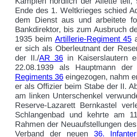
Kämpfen nördlich der Ailette teil
Ende des 1. Weltkrieges schied A
dem Dienst aus und arbeitete fo
Bankdirektor, bis zum Ausbruch d
1935 beim
Artillerie-Regiment 45
a
er sich als Oberleutnant der Rese
der II./
AR 36
in Kaiserslautern 
22.08.1939 als Hauptmann der
Regiments 36
eingezogen, nahm er 
er als Offizier beim Stabe der II. 
am linken Unterschenkel verwund
Reserve-Lazarett Bernkastel ver
Schlangenbad und kehrte am 11
Rahmen der Neuaufstellungen des 
Verband der neuen
36. Infanter