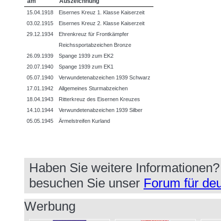
am
Auszeichnung
15.04.1918
Eisernes Kreuz 1. Klasse Kaiserzeit
03.02.1915
Eisernes Kreuz 2. Klasse Kaiserzeit
29.12.1934
Ehrenkreuz für Frontkämpfer
Reichssportabzeichen Bronze
26.09.1939
Spange 1939 zum EK2
20.07.1940
Spange 1939 zum EK1
05.07.1940
Verwundetenabzeichen 1939 Schwarz
17.01.1942
Allgemeines Sturmabzeichen
18.04.1943
Ritterkreuz des Eisernen Kreuzes
14.10.1944
Verwundetenabzeichen 1939 Silber
05.05.1945
Ärmelstreifen Kurland
Haben Sie weitere Informationen
besuchen Sie unser
Forum für deu
Werbung