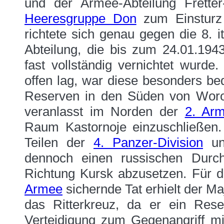
und der Armee-Abteilung Fretter
Heeresgruppe Don
zum Einsturz 
richtete sich genau gegen die 8. 
Abteilung, die bis zum 24.01.19
fast vollständig vernichtet wurd
offen lag, war diese besonders b
Reserven in den Süden von Woro
veranlasst im Norden der
2. Ar
Raum Kastornoje einzuschließen
Teilen der
4. Panzer-Division
un
dennoch einen russischen Durc
Richtung Kursk abzusetzen. Für d
Armee
sichernde Tat erhielt der 
das Ritterkreuz, da er ein Rese
Verteidigung zum Gegenangriff mi