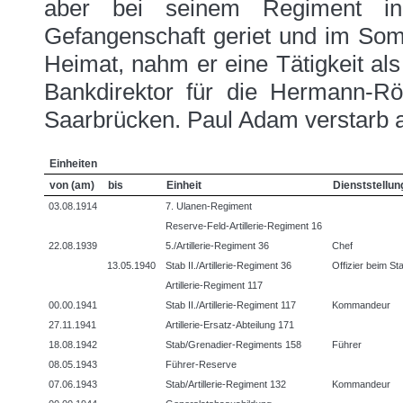
aber bei seinem Regiment i
Gefangenschaft geriet und im Som
Heimat, nahm er eine Tätigkeit al
Bankdirektor für die Hermann-Rö
Saarbrücken. Paul Adam verstarb 
Einheiten
von (am)
bis
Einheit
Dienststellun
03.08.1914
7. Ulanen-Regiment
Reserve-Feld-Artillerie-Regiment 16
22.08.1939
5./Artillerie-Regiment 36
Chef
13.05.1940
Stab II./Artillerie-Regiment 36
Offizier beim St
Artillerie-Regiment 117
00.00.1941
Stab II./Artillerie-Regiment 117
Kommandeur
27.11.1941
Artillerie-Ersatz-Abteilung 171
18.08.1942
Stab/Grenadier-Regiments 158
Führer
08.05.1943
Führer-Reserve
07.06.1943
Stab/Artillerie-Regiment 132
Kommandeur