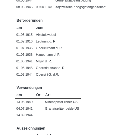
00.00.1944
Generalstabsausbildung
08.05.1945
00.00.1948
sojetwische Kriegsgefangenschaft
Beförderungen
am
zum
01.06.1915
Vizefeldwebel
01.02.1916
Leutnant d. R.
01.07.1936
Oberleutnant d. R.
01.06.1938
Hauptmann d. R.
01.05.1941
Major d. R.
01.08.1943
Oberstleutnant d. R.
01.02.1944
Oberst i.G. d.R.
Verwundungen
am
Ort
Art
13.05.1940
Minensplitter linker US
04.07.1941
Granatsplitter beide US
14.09.1944
Auszeichnungen