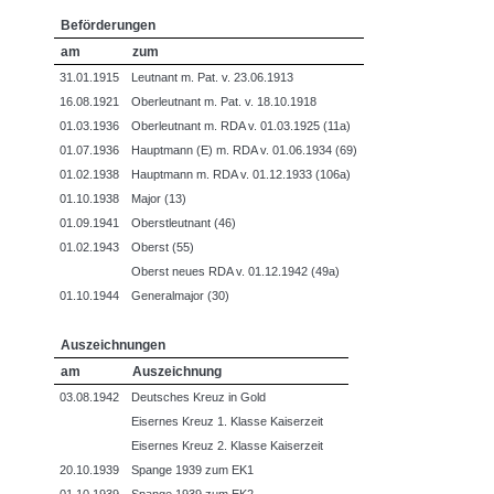
Beförderungen
am
zum
31.01.1915
Leutnant m. Pat. v. 23.06.1913
16.08.1921
Oberleutnant m. Pat. v. 18.10.1918
01.03.1936
Oberleutnant m. RDA v. 01.03.1925 (11a)
01.07.1936
Hauptmann (E) m. RDA v. 01.06.1934 (69)
01.02.1938
Hauptmann m. RDA v. 01.12.1933 (106a)
01.10.1938
Major (13)
01.09.1941
Oberstleutnant (46)
01.02.1943
Oberst (55)
Oberst neues RDA v. 01.12.1942 (49a)
01.10.1944
Generalmajor (30)
Auszeichnungen
am
Auszeichnung
03.08.1942
Deutsches Kreuz in Gold
Eisernes Kreuz 1. Klasse Kaiserzeit
Eisernes Kreuz 2. Klasse Kaiserzeit
20.10.1939
Spange 1939 zum EK1
01.10.1939
Spange 1939 zum EK2