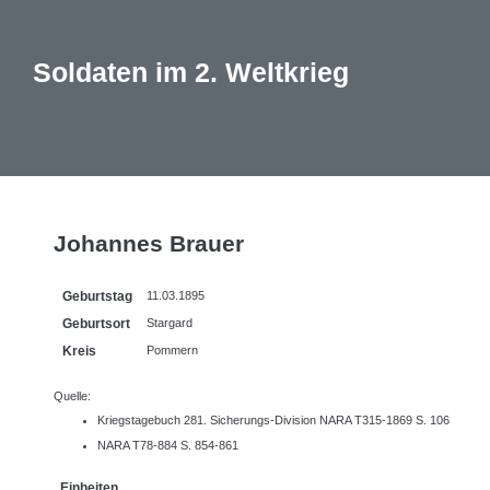
Soldaten im 2. Weltkrieg
Johannes Brauer
Geburtstag
11.03.1895
Geburtsort
Stargard
Kreis
Pommern
Quelle:
Kriegstagebuch 281. Sicherungs-Division NARA T315-1869 S. 106
NARA T78-884 S. 854-861
Einheiten