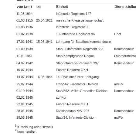
von (am)
bis
Einheit
Dienststellu
11.03.1914
Infanterie-Regiment 147
01.03.1915
25.04.1921
russische Kriegsgefangenschaft
01.03.1936
Infanterie-Regiment 69
01.02.1938
10./Infanterie-Regiment 96
Chef
17.02.1941
15.03.1941
Lehrgang für Bataillonskommandeure
01.09.1939
Stab III./Infanterie-Regiment 368
Kommandeur
11.10.1941
Stab/Kampfgruppe Roque
Quartiermeiste
04.07.1942
Stab/Infanterie-Regiment 397
Kommandeur
10.07.1944
Führer-Reserve OKH
14.07.1944
16.08.1944
14. Divisionsführer-Lehrgang
25.07.1944
stab/562. Grenadier-Division
mdFb
01.10.1944
Stab/562. Volks-Grenadier-Division
Kommandeur
02.01.1945
auf Kur
22.01.1945
Führer-Reserve OKH
28.01.1945
Divisionsstab zbV. 207
Kommandeur
18.03.1945
Stab/24. Infanterie-Division
mdFb
1
lt. Meldung oder Hinweis
2
kommandiert