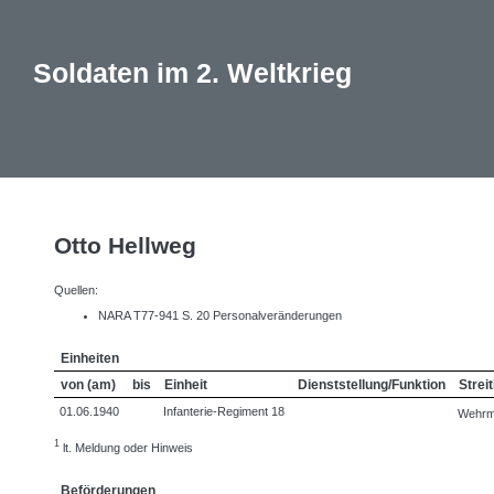
Soldaten im 2. Weltkrieg
Otto Hellweg
Quellen:
NARA T77-941 S. 20 Personalveränderungen
Einheiten
von (am)
bis
Einheit
Dienststellung/Funktion
Streit
01.06.1940
Infanterie-Regiment 18
Wehrm
1
lt. Meldung oder Hinweis
Beförderungen