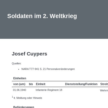
Soldaten im 2. Weltkrieg
Josef Cuypers
Quellen:
NARA T77-941 S. 21 Personalveränderungen
Einheiten
von (am)
bis
Einheit
Dienststellung/Funktion
Streit
01.06.1940
Infanterie-Regiment 18
Wehrm
1
lt. Meldung oder Hinweis
Beförderungen