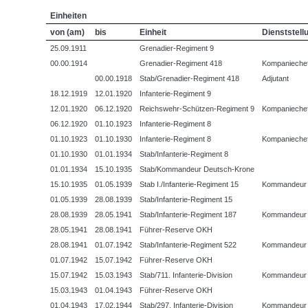
Einheiten
von (am)
bis
Einheit
Dienststell
25.09.1911
Grenadier-Regiment 9
00.00.1914
Grenadier-Regiment 418
Kompanieche
00.00.1918
Stab/Grenadier-Regiment 418
Adjutant
18.12.1919
12.01.1920
Infanterie-Regiment 9
12.01.1920
06.12.1920
Reichswehr-Schützen-Regiment 9
Kompanieche
06.12.1920
01.10.1923
Infanterie-Regiment 8
01.10.1923
01.10.1930
Infanterie-Regiment 8
Kompanieche
01.10.1930
01.01.1934
Stab/Infanterie-Regiment 8
01.01.1934
15.10.1935
Stab/Kommandeur Deutsch-Krone
15.10.1935
01.05.1939
Stab I./Infanterie-Regiment 15
Kommandeur
01.05.1939
28.08.1939
Stab/Infanterie-Regiment 15
28.08.1939
28.05.1941
Stab/Infanterie-Regiment 187
Kommandeur
28.05.1941
28.08.1941
Führer-Reserve OKH
28.08.1941
01.07.1942
Stab/Infanterie-Regiment 522
Kommandeur
01.07.1942
15.07.1942
Führer-Reserve OKH
15.07.1942
15.03.1943
Stab/711. Infanterie-Division
Kommandeur
15.03.1943
01.04.1943
Führer-Reserve OKH
01.04.1943
17.02.1944
Stab/297. Infanterie-Division
Kommandeur