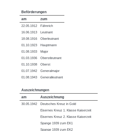
Beförderungen
am
zum
22.05.1912
Fähnrich
16.06.1913
Leutnant
18.08.1916
Oberleutnant
01.10.1923
Hauptmann
01.08.1933
Major
01.03.1936
Oberstleutnant
01.10.1938
Oberst
01.07.1942
Generalmajor
01.08.1943
Generalleutnant
Auszeichnungen
am
Auszeichnung
30.05.1942
Deutsches Kreuz in Gold
Eisernes Kreuz 1. Klasse Kaiserzeit
Eisernes Kreuz 2. Klasse Kaiserzeit
Spange 1939 zum EK1
Spange 1939 zum EK2