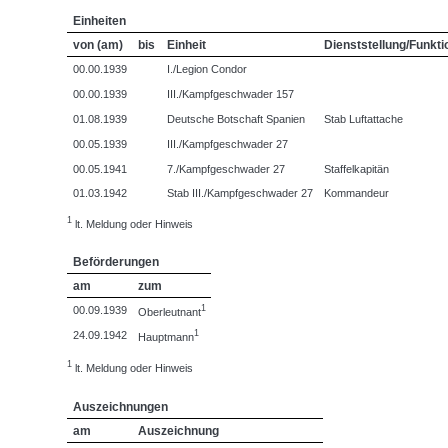
Einheiten
von (am)
bis
Einheit
Dienststellung/Funkti
00.00.1939
I./Legion Condor
00.00.1939
III./Kampfgeschwader 157
01.08.1939
Deutsche Botschaft Spanien
Stab Luftattache
00.05.1939
III./Kampfgeschwader 27
00.05.1941
7./Kampfgeschwader 27
Staffelkapitän
01.03.1942
Stab III./Kampfgeschwader 27
Kommandeur
1
lt. Meldung oder Hinweis
Beförderungen
am
zum
1
00.09.1939
Oberleutnant
1
24.09.1942
Hauptmann
1
lt. Meldung oder Hinweis
Auszeichnungen
am
Auszeichnung