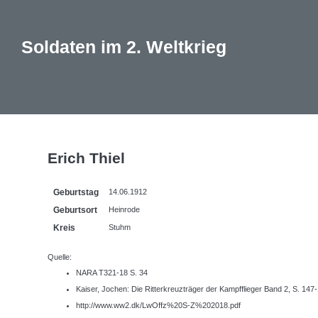
Soldaten im 2. Weltkrieg
Erich Thiel
Geburtstag
14.06.1912
Geburtsort
Heinrode
Kreis
Stuhm
Quelle:
NARA T321-18 S. 34
Kaiser, Jochen: Die Ritterkreuzträger der Kampfflieger Band 2, S. 147
http://www.ww2.dk/LwOffz%20S-Z%202018.pdf