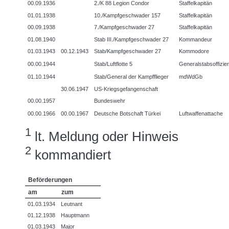
00.09.1936
2./K 88 Legion Condor
Staffelkapitän
01.01.1938
10./Kampfgeschwader 157
Staffelkapitän
00.09.1938
7./Kampfgeschwader 27
Staffelkapitän
01.08.1940
Stab III./Kampfgeschwader 27
Kommandeur
01.03.1943
00.12.1943
Stab/Kampfgeschwader 27
Kommodore
00.00.1944
Stab/Luftflotte 5
Generalstabsoffizie
01.10.1944
Stab/General der Kampfflieger
mdWdGb
30.06.1947
US-Kriegsgefangenschaft
00.00.1957
Bundeswehr
00.00.1966
00.00.1967
Deutsche Botschaft Türkei
Luftwaffenattache
1
lt. Meldung oder Hinweis
2
kommandiert
Beförderungen
am
zum
01.03.1934
Leutnant
01.12.1938
Hauptmann
01.03.1943
Major