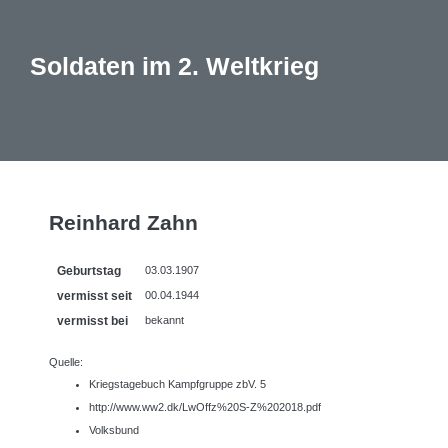
Soldaten im 2. Weltkrieg
Reinhard Zahn
Geburtstag
03.03.1907
vermisst seit
00.04.1944
vermisst bei
bekannt
Quelle:
Kriegstagebuch Kampfgruppe zbV. 5
http://www.ww2.dk/LwOffz%20S-Z%202018.pdf
Volksbund