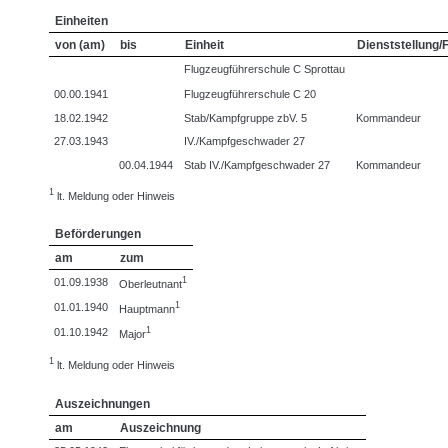
Einheiten
von (am)
bis
Einheit
Dienststellung/
Flugzeugführerschule C Sprottau
00.00.1941
Flugzeugführerschule C 20
18.02.1942
Stab/Kampfgruppe zbV. 5
Kommandeur
27.03.1943
IV./Kampfgeschwader 27
00.04.1944
Stab IV./Kampfgeschwader 27
Kommandeur
1
lt. Meldung oder Hinweis
Beförderungen
am
zum
1
01.09.1938
Oberleutnant
1
01.01.1940
Hauptmann
1
01.10.1942
Major
1
lt. Meldung oder Hinweis
Auszeichnungen
am
Auszeichnung