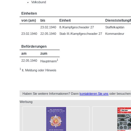
Volksbund
Einheiten
von (am)
bis
Einheit
Dienststellung/
23.02.1940
8./Kampfgeschwader 27
Staffelkapitän
23.02.1940
22.05.1940
Stab III./Kampfgeschwader 27
Kommandeur
Beförderungen
am
zum
1
22.05.1940
Hauptmann
1
lt. Meldung oder Hinweis
Haben Sie weitere Informationen? Dann
kontaktieren Sie uns
oder besuchen
Werbung