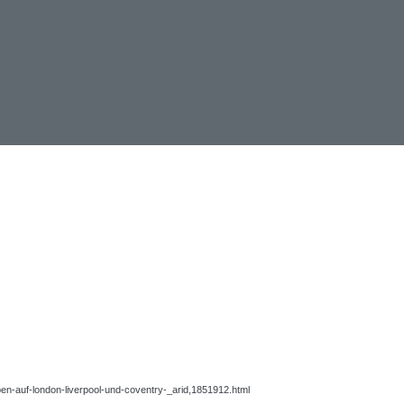
ben-auf-london-liverpool-und-coventry-_arid,1851912.html