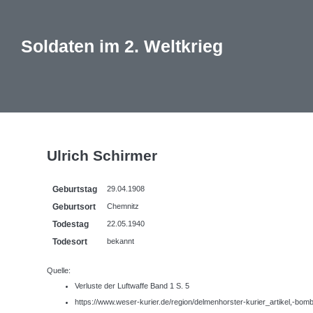
Soldaten im 2. Weltkrieg
Ulrich Schirmer
Geburtstag
29.04.1908
Geburtsort
Chemnitz
Todestag
22.05.1940
Todesort
bekannt
Quelle:
Verluste der Luftwaffe Band 1 S. 5
https://www.weser-kurier.de/region/delmenhorster-kurier_artikel,-bom