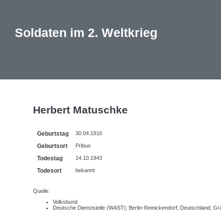
Soldaten im 2. Weltkrieg
Herbert Matuschke
Geburtstag
30.04.1916
Geburtsort
Pribus
Todestag
14.10.1943
Todesort
bekannt
Quelle:
Volksbund
Deutsche Dienststelle (WAST); Berlin-Reinickendorf; Deutschland; G