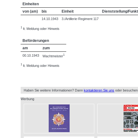
Einheiten
von (am)
bis
Einheit
Dienststellung/Funkt
14.10.1943
3./Artillerie-Regiment 117
1
lt. Meldung oder Hinweis
Beförderungen
am
zum
1
00.10.1943
Wachtmeister
1
lt. Meldung oder Hinweis
Haben Sie weitere Informationen? Dann
kontaktieren Sie uns
oder besuchen
Werbung