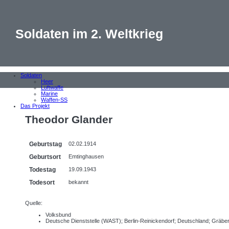
Soldaten im 2. Weltkrieg
Soldaten
Heer
Luftwaffe
Marine
Waffen-SS
Das Projekt
Theodor Glander
Geburtstag
02.02.1914
Geburtsort
Emtinghausen
Todestag
19.09.1943
Todesort
bekannt
Quelle:
Volksbund
Deutsche Dienststelle (WAST); Berlin-Reinickendorf; Deutschland; Gräb