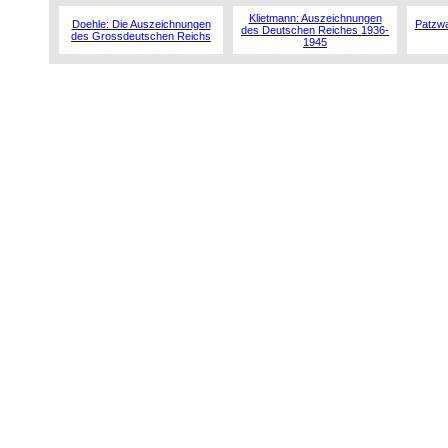
Klietmann: Auszeichnungen
Doehle: Die Auszeichnungen
Patzwa
des Deutschen Reiches 1936-
des Grossdeutschen Reichs
1945