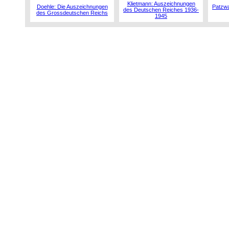
Klietmann: Auszeichnungen
Doehle: Die Auszeichnungen
Patzwa
des Deutschen Reiches 1936-
des Grossdeutschen Reichs
1945