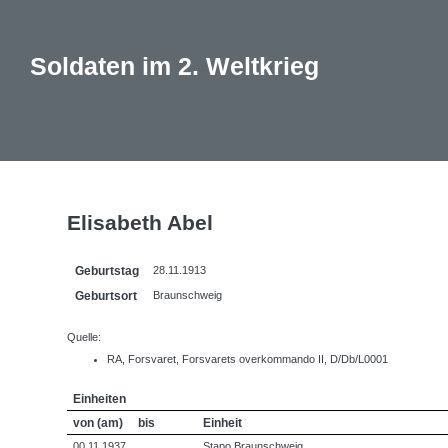
Soldaten im 2. Weltkrieg
Elisabeth Abel
Geburtstag
28.11.1913
Geburtsort
Braunschweig
Quelle:
RA, Forsvaret, Forsvarets overkommando II, D/Db/L0001
Einheiten
von (am)
bis
Einheit
00.11.1937
Stapo Braunschweig