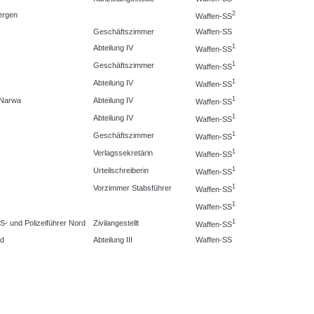
2
ergen
Waffen-SS
Geschäftszimmer
Waffen-SS
1
Abteilung IV
Waffen-SS
1
Geschäftszimmer
Waffen-SS
1
Abteilung IV
Waffen-SS
1
 Narwa
Abteilung IV
Waffen-SS
1
Abteilung IV
Waffen-SS
1
Geschäftszimmer
Waffen-SS
1
Verlagssekretärin
Waffen-SS
1
Urteilschreiberin
Waffen-SS
1
Vorzimmer Stabsführer
Waffen-SS
1
Waffen-SS
1
- und Polizeiführer Nord
Zivilangestellt
Waffen-SS
nd
Abteilung III
Waffen-SS