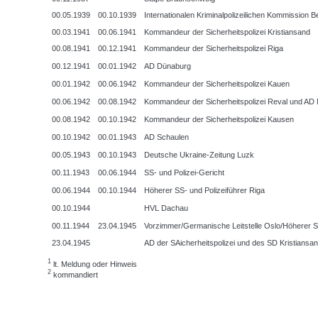
00.05.1939
00.10.1939
Internationalen Kriminalpolizeilichen Kommission B
00.03.1941
00.06.1941
Kommandeur der Sicherheitspolizei Kristiansand
00.08.1941
00.12.1941
Kommandeur der Sicherheitspolizei Riga
00.12.1941
00.01.1942
AD Dünaburg
00.01.1942
00.06.1942
Kommandeur der Sicherheitspolizei Kauen
00.06.1942
00.08.1942
Kommandeur der Sicherheitspolizei Reval und AD
00.08.1942
00.10.1942
Kommandeur der Sicherheitspolizei Kausen
00.10.1942
00.01.1943
AD Schaulen
00.05.1943
00.10.1943
Deutsche Ukraine-Zeitung Luzk
00.11.1943
00.06.1944
SS- und Polizei-Gericht
00.06.1944
00.10.1944
Höherer SS- und Polizeiführer Riga
00.10.1944
HVL Dachau
00.11.1944
23.04.1945
Vorzimmer/Germanische Leitstelle Oslo/Höherer SS
23.04.1945
AD der SAicherheitspolizei und des SD Kristiansa
1
lt. Meldung oder Hinweis
2
kommandiert