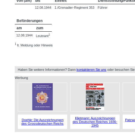
von (am)
bis
Einheit
Dienststellung/Funkti
12.08.1944
1./Grenadier-Regiment 353
Führer
Beförderungen
am
zum
1
12.08.1944
Leutnant
1
lt. Meldung oder Hinweis
Haben Sie weitere Informationen? Dann
kontaktieren Sie uns
oder besuchen Sie
Werbung
Klietmann: Auszeichnungen
Doehle: Die Auszeichnungen
Patzwa
des Deutschen Reiches 1936-
des Grossdeutschen Reichs
1945