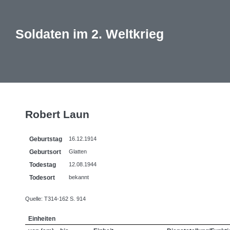
Soldaten im 2. Weltkrieg
Robert Laun
Geburtstag
16.12.1914
Geburtsort
Glatten
Todestag
12.08.1944
Todesort
bekannt
Quelle: T314-162 S. 914
Einheiten